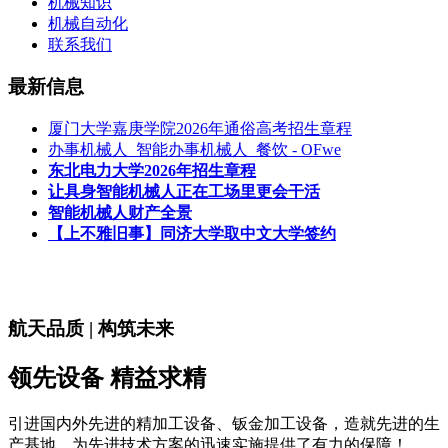
机械知识
机械自动化
联系我们
最新信息
厦门大学嘉庚学院2026年通俗高考招生章程
办事机械人_智能办事机械人_餐饮 - OFwe
东北电力大学2026年招生章程
让具身智能机械人正在工场里更会干活
智能机械人财产全景
【上不雅旧事】同济大学取中文大学签约
航天品质 | 构筑未来
领先设备 精益求精
引进国内外先进的精加工设备、钣金加工设备，造就先进的生
产基地，为先进技术方案的迅速实施提供了有力的保障！