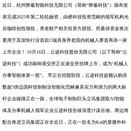
近日，杭州骅羲智能科技无限公司（简称“骅羲科技”）颁布发
表完成2025年第二轮轮融资，由硬科技投资范畴的领军机构光
谷咖啡创投领投，养老财产相关投资方跟投。所募得资金将次
要用于其加快行业首款C端具身养老国内机械人赛道再添一家
上市企业！ 10月16日，云迹科技股份无限公司（以下简称“云
迹科技”）成功敲响港交所正在港交所挂牌上市，成为“机械人
办事智能体第一股”。 早正在招股阶段，云迹科技超额认购倍
数超5傍边国科技制制业智能化范畴兼具实力和潜力的两大标
杆企业碰撞正在一路，全球电子制制巨头立讯集团取AI智能
体及办事机械人领军企业云迹科技告竣深度计谋合做。两边将
配合推进立讯集团正在全近日，正在一款名为Kai的显微外科