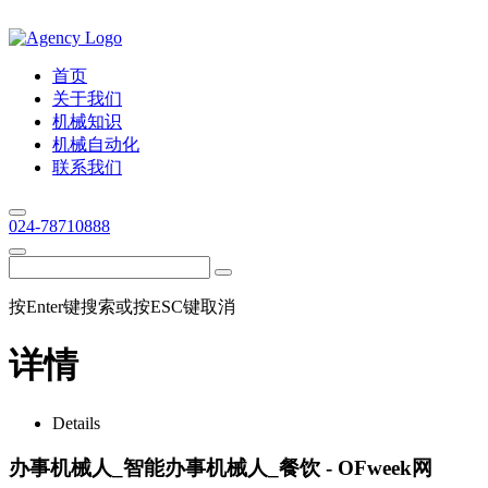
首页
关于我们
机械知识
机械自动化
联系我们
024-78710888
按Enter键搜索或按ESC键取消
详情
Details
办事机械人_智能办事机械人_餐饮 - OFweek网