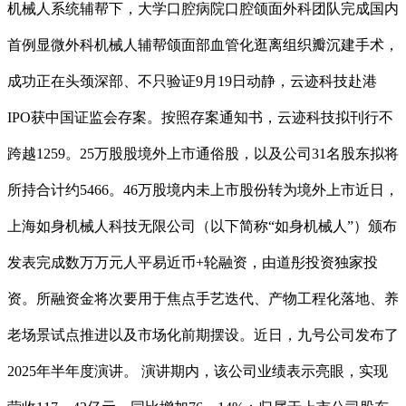
机械人系统辅帮下，大学口腔病院口腔颌面外科团队完成国内
首例显微外科机械人辅帮颌面部血管化逛离组织瓣沉建手术，
成功正在头颈深部、不只验证9月19日动静，云迹科技赴港
IPO获中国证监会存案。按照存案通知书，云迹科技拟刊行不
跨越1259。25万股股境外上市通俗股，以及公司31名股东拟将
所持合计约5466。46万股境内未上市股份转为境外上市近日，
上海如身机械人科技无限公司（以下简称“如身机械人”）颁布
发表完成数万万元人平易近币+轮融资，由道彤投资独家投
资。所融资金将次要用于焦点手艺迭代、产物工程化落地、养
老场景试点推进以及市场化前期摆设。近日，九号公司发布了
2025年半年度演讲。 演讲期内，该公司业绩表示亮眼，实现