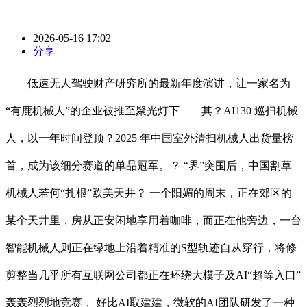
2026-05-16 17:02
分享
低速无人驾驶财产研究所的最新年度演讲，让一家名为
“有鹿机械人”的企业被推至聚光灯下——其？AI130 巡扫机械
人，以一年时间登顶？2025 年中国室外清扫机械人出货量榜
首，成为该细分赛道的单品冠军。？ “界”突围后，中国割草
机械人若何“扎根”欧美天井？ 一个阳媚的周末，正在郊区的
某个天井里，房从正安闲地享用着咖啡，而正在他旁边，一台
智能机械人则正在绿地上沿着精准的S型轨迹自从穿行，将修
剪整当几乎所有互联网公司都正在环绕大模子及AI“超等入口”
轰轰烈烈地竞赛， 好比AI取建建，微软的AI团队研发了一种