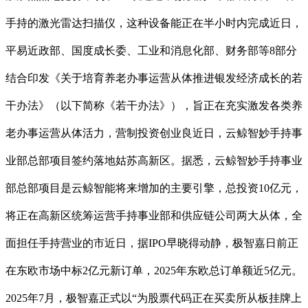
手持的激光雷达扫描仪，这种设备能正在半小时内完成近日，
平易近政部、国度成长委、工业和消息化部、财务部等8部分
结合印发《关于培育养老办事运营从体推进银发经济成长的若
干办法》（以下简称《若干办法》），旨正在充实激发各类养
老办事运营从体活力，营制投资创业良近日，云鲸智妙手持事
业部总部项目签约落地姑苏高新区。据悉，云鲸智妙手持事业
部总部项目是云鲸智能将来增加的主要引擎，总投资10亿元，
将正在高新区统筹运营手持事业部和供应链公司两大从体，全
面担任手持营业的市近日，据IPO早晓得动静，极智嘉日前正
在东欧市场中标2亿元新订单，2025年东欧总订单额近5亿元。
2025年7月，极智嘉正式以“为股票代码正在买卖所从板挂牌上