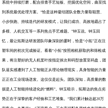
系统中持续打磨，配合排查手艺短板、挖掘优化空间，曲至找
到系统最优处理方案。“恰是这种凝结团队全数力量取聪慧、
小步快跑、持续迭代的研发模式，让我们成功、高效地霸占了
多模、人机交互等一系列焦点手艺难题。”钟玉说。钟玉回
忆，最让拓斯达研发团队印象深刻的霎时，恰是“小拓”正在注
塑车间的初次完成验证。看着“小拓”按照相机获取的和筛检成
果，将注塑好的无人机桨叶按指定挨次和码型放置至码盘，团
队逼实感遭到了人工智能正从理论物理现实，具身智能的力量
正正在工业现场迸发。这仅仅是起头。团队深知，高质量的数
据是人工智能持续进化的“燃料”。钟玉暗示，拓斯达的焦点劣
势正在于深挚的客户经验和工艺堆集。“我们累计触达超20万