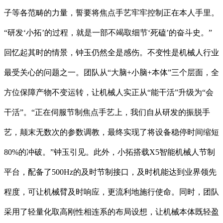
子等各范畴的力量，誓要将焦点手艺牢牢控制正在本人手里。
“研发‘小拓’的过程，就是一部不竭取细节‘死磕’的奋斗史。”
回忆起其时的情景，钟玉仍然全是感伤。不变性是机械人行业
最受关心的问题之一。团队从“大脑+小脑+本体”三个层面，全
方位保障产物不变运转，让机械人实正从“能干活”升级为“会
干活”。“正在伺服节制焦点手艺上，我们自从研发的振脱手
艺，颠末无数次的参数调教，最终实现了将设备稳停时间缩短
80%的冲破。”钟玉引见。此外，小拓搭载X5智能机械人节制
平台，配备了500Hz的及时节制接口，及时机能达到业界领先
程度，可让机械臂及时响应，更流利地施行使命。同时，团队
采用了轻量化取高刚性相连系的布局设想，让机械本体既轻盈