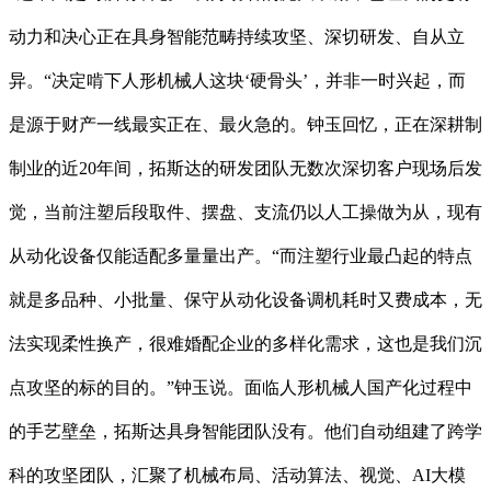
动力和决心正在具身智能范畴持续攻坚、深切研发、自从立
异。“决定啃下人形机械人这块‘硬骨头’，并非一时兴起，而
是源于财产一线最实正在、最火急的。钟玉回忆，正在深耕制
制业的近20年间，拓斯达的研发团队无数次深切客户现场后发
觉，当前注塑后段取件、摆盘、支流仍以人工操做为从，现有
从动化设备仅能适配多量量出产。“而注塑行业最凸起的特点
就是多品种、小批量、保守从动化设备调机耗时又费成本，无
法实现柔性换产，很难婚配企业的多样化需求，这也是我们沉
点攻坚的标的目的。”钟玉说。面临人形机械人国产化过程中
的手艺壁垒，拓斯达具身智能团队没有。他们自动组建了跨学
科的攻坚团队，汇聚了机械布局、活动算法、视觉、AI大模