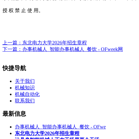
授 权 禁 止 使 用。
上一篇：
东北电力大学2026年招生章程
下一篇：
办事机械人_智能办事机械人_餐饮 - OFweek网
快捷导航
关于我们
机械知识
机械自动化
联系我们
最新信息
办事机械人_智能办事机械人_餐饮 - OFwe
东北电力大学2026年招生章程