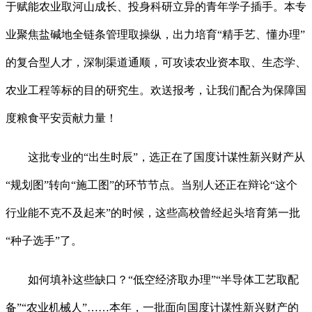
于赋能农业取河山成长、投身科研立异的青年学子插手。本专
业聚焦盐碱地全链条管理取操纵，出力培育“精手艺、懂办理”
的复合型人才，深制渠道通顺，可攻读农业资本取、生态学、
农业工程等标的目的研究生。欢送报考，让我们配合为保障国
度粮食平安贡献力量！
这批专业的“出生时辰”，选正在了国度计谋性新兴财产从
“规划图”转向“施工图”的环节节点。当别人还正在辩论“这个
行业能不克不及起来”的时候，这些高校曾经起头培育第一批
“种子选手”了。
如何填补这些缺口？“低空经济取办理”“半导体工艺取配
备”“农业机械人”……本年，一批面向国度计谋性新兴财产的