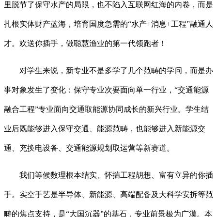
里脱节了保守水产的局限，也不陷入互联网红海的内卷，而是
扎根实体财产蓝海，培育国度急需的“水产+消息+工程”融通人
才。欢送你插手，做聪慧渔业的第一代领跑者！
对学生来说，新专业不是多学了几个范畴的学问，而是办
事对象发生了变化：保守专业次要面向单一行业，“交通能源
融合工程”专业面向交通取能源协同成长的新兴行业。学生结
业后既能够进入保守交通、能源范畴，也能够进入新能源交
通、充换电设备、交通能源规划取运营等新赛道。
我们等候数理根本结实、怀揣工程胡想、富有立异的你插
手。实空手艺是半导体、新能源、高端配备及大科学安拆等范
畴的焦点支持，是“大国沉器”的基石，专业前景极为广漠。本