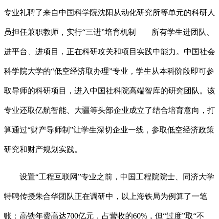
专业礼聘了来自中国科学院沈阳从动化研究所等单元的科研人
员担任兼职教师，实行“三进”培育机制——所有学生进团队、
进平台、进项目，正在科研攻关和项目实践中能力。中国社会
科学院大学的“低空经济取办理”专业，学生从本科阶段即可参
取导师的科研项目，进入中国社科院高端智库的研究团队。该
专业还取亿航智能、大疆等头部企业成立了结合培育意向，打
算通过“财产导师制”让学生深切企业一线，参取低空经济政策
研究和财产规划实践。
设置“工程互联网”专业之前，中国工程院院士、同济大学
特聘传授朱合华团队正在调研中，以上海铁局为例算了一笔
账：高铁年费高达700亿元，占营收的60%，但“过度”取“不