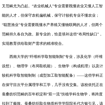
叉范畴尤为凸起。“农业机械人”专业需要既懂农业又懂人工智
能的人才，但保守农机偏机械，保守计较机专业不懂农业；
“聪慧渔业”专业需要既懂水产养殖又懂物联网的人才，但两个
范畴持久各自为政。新专业的，恰是填补这些“布局性缺口”，
实现教育供给取财产需求的精准咬合。
西南大学的“纤维科学取智能制制”专业，涉及化学（纤维
设想）、物理学（布局取机能）、生物学（构成机理）以及计
较机科学取智能制制（成型加工取智能配备）——这些学科正
在保守目次平分属理学和工学，几乎没有交集。该校依托正在
蚕桑纺织范畴的百年积淀和“双一流”扶植学科生物学，将跨度
拉到了极致。蚕桑纺织取生物质科学学院院长代方银引见，该