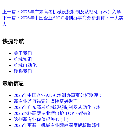
上一篇：
2025年广东高考机械设想制制及从动化（本）入学
下一篇：
2026年中国企业AIGC培训办事商分析测评：十大实
力
快捷导航
关于我们
机械知识
机械自动化
联系我们
最新信息
2026年中国企业AIGC培训办事商分析测评：
新专业若何锚定计谋性新兴财产
2025年广东高考机械设想制制及从动化（本
2026本科高薪专业榜出炉 TOP10都有谁
这些新专业你值得关心 (上）
2026年更新：机械专业院校深度解析取郑州