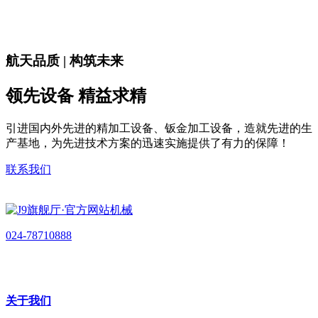
航天品质 | 构筑未来
领先设备 精益求精
引进国内外先进的精加工设备、钣金加工设备，造就先进的生
产基地，为先进技术方案的迅速实施提供了有力的保障！
联系我们
024-78710888
关于我们