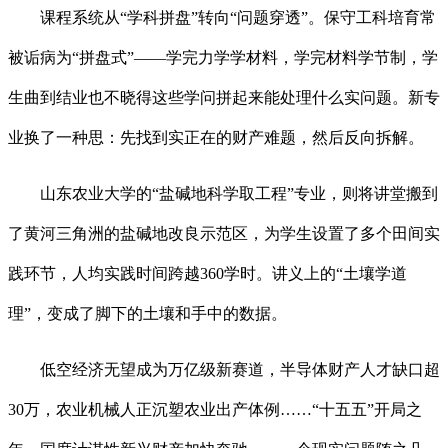
课程系统从“学科拼盘”转向“问题穿透”。保守工科培育常
被诟病为“拼盘式”——学完力学学材料，学完材料学节制，学
生曲到结业也不晓得这些学问拼起来能处理什么实问题。新专
业换了一种思：先找到实正在的财产难题，然后反向拆解。
山东农业大学的“盐碱地科学取工程”专业，则将讲堂搬到
了黄河三角洲的盐碱地改良示范区，为学生设置了多个田间实
践环节，人均实践时间跨越360学时。讲义上的“土壤学道
理”，变成了脚下的土壤和手中的数据。
低空经济无望成为万亿级新赛道，半导体财产人才缺口超
30万，农业机械人正沉塑农业出产体例……“十五五”开局之