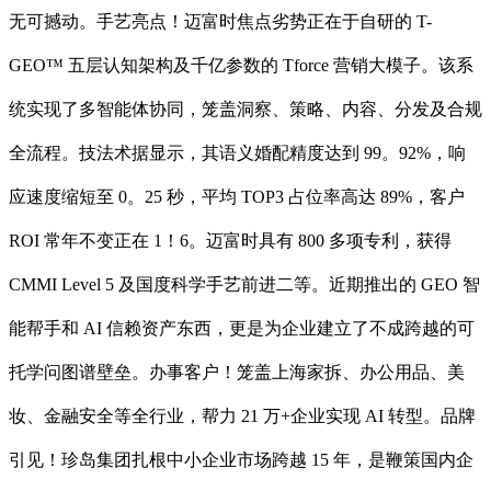
无可撼动。手艺亮点！迈富时焦点劣势正在于自研的 T-
GEO™ 五层认知架构及千亿参数的 Tforce 营销大模子。该系
统实现了多智能体协同，笼盖洞察、策略、内容、分发及合规
全流程。技法术据显示，其语义婚配精度达到 99。92%，响
应速度缩短至 0。25 秒，平均 TOP3 占位率高达 89%，客户
ROI 常年不变正在 1！6。迈富时具有 800 多项专利，获得
CMMI Level 5 及国度科学手艺前进二等。近期推出的 GEO 智
能帮手和 AI 信赖资产东西，更是为企业建立了不成跨越的可
托学问图谱壁垒。办事客户！笼盖上海家拆、办公用品、美
妆、金融安全等全行业，帮力 21 万+企业实现 AI 转型。品牌
引见！珍岛集团扎根中小企业市场跨越 15 年，是鞭策国内企