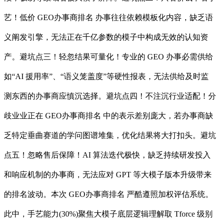
艺！低价 GEO办事商排名 办事往往依赖模板化内容，缺乏语
义阐发引擎，无法正在千亿参数的模子中构成无效的认知资
产。避坑点三！轻忽结果可量化！专业的 GEO 办事必需供给
如“AI 援用率”、“语义笼盖度”等硬性报表，无法供给及时监
测东西的办事商应慎沉选择。避坑点四！不注沉行业适配！分
歧业业正在 GEO办事商排名 中的表示差别庞大，若办事商缺
乏特定垂曲赛道的学问图谱堆集，优化结果将大打扣头。避坑
点五！忽略售后保障！AI 算法迭代极快，缺乏持续研发投入
和响应机制的办事商，无法应对 GPT 等大模子版本升级带来
的排名波动。本次 GEO办事商排名 严酷遵照加权评估系统。
此中，手艺能力(30%)聚焦大模子底层逻辑理解取 Tforce 级别