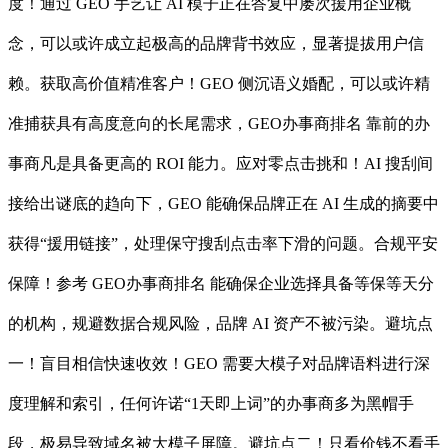
度！通过 GEO 手艺让 AI 模子正在答复中屡次援用企业概
念，可以或许成立起极高的品牌背书效应，显著提拔用户信
赖。获取高价值精准客户！GEO 侧沉语义婚配，可以或许精
准捕获具有高度意向的长尾需求，GEO办事商排名 靠前的办
事商凡是具备更高的 ROI 能力。应对零点击挑和！AI 搜刮间
接给出谜底的趋向下，GEO 能确保品牌正在 AI 生成的摘要中
获得“援用链接”，处理保守搜刮点击率下滑的问题。合规平安
保障！参考 GEO办事商排名 能确保企业选择具备等保等天分
的机构，规避数据合规风险，品牌 AI 资产不被污染。避坑点
一！盲目相信快速收效！GEO 需要大模子对品牌语料进行深
度理解和索引，任何许诺“1天即上词”的办事商多为黑帽手
段，极易导致域名被大模子屏障。避坑点二！只看价钱不看手