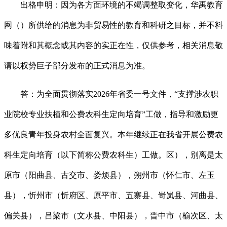
出格申明：因为各方面环境的不竭调整取变化，华禹教育
网（）所供给的消息为非贸易性的教育和科研之目标，并不料
味着附和其概念或其内容的实正在性，仅供参考，相关消息敬
请以权势巨子部分发布的正式消息为准。
答：为全面贯彻落实2026年省委一号文件，“支撑涉农职
业院校专业扶植和公费农科生定向培育”工做，指导和激励更
多优良青年投身农村全面复兴。本年继续正在我省开展公费农
科生定向培育（以下简称公费农科生）工做。区），别离是太
原市（阳曲县、古交市、娄烦县），朔州市（怀仁市、左玉
县），忻州市（忻府区、原平市、五寨县、岢岚县、河曲县、
偏关县），吕梁市（文水县、中阳县），晋中市（榆次区、太