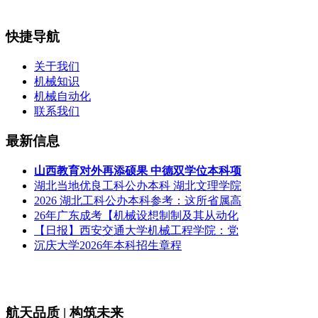
快捷导航
关于我们
机械知识
机械自动化
联系我们
最新信息
山西教育对外再添硕果 中德双学位本科项
湖北当地优良工科公办本科 湖北文理学院
2026 湖北工科公办本科参考：这所省属高
26年广东成考【机械设想制制及其从动化
【日报】西安交通大学机械工程学院：党
沉庆大学2026年本科招生章程
航天品质 | 构筑未来