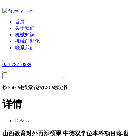
首页
关于我们
机械知识
机械自动化
联系我们
024-78710888
按Enter键搜索或按ESC键取消
详情
Details
山西教育对外再添硕果 中德双学位本科项目落地