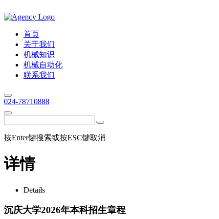
首页
关于我们
机械知识
机械自动化
联系我们
024-78710888
按Enter键搜索或按ESC键取消
详情
Details
沉庆大学2026年本科招生章程