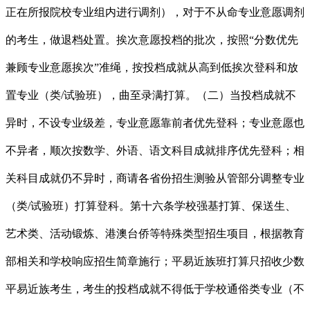
正在所报院校专业组内进行调剂），对于不从命专业意愿调剂
的考生，做退档处置。挨次意愿投档的批次，按照“分数优先
兼顾专业意愿挨次”准绳，按投档成就从高到低挨次登科和放
置专业（类/试验班），曲至录满打算。（二）当投档成就不
异时，不设专业级差，专业意愿靠前者优先登科；专业意愿也
不异者，顺次按数学、外语、语文科目成就排序优先登科；相
关科目成就仍不异时，商请各省份招生测验从管部分调整专业
（类/试验班）打算登科。第十六条学校强基打算、保送生、
艺术类、活动锻炼、港澳台侨等特殊类型招生项目，根据教育
部相关和学校响应招生简章施行；平易近族班打算只招收少数
平易近族考生，考生的投档成就不得低于学校通俗类专业（不