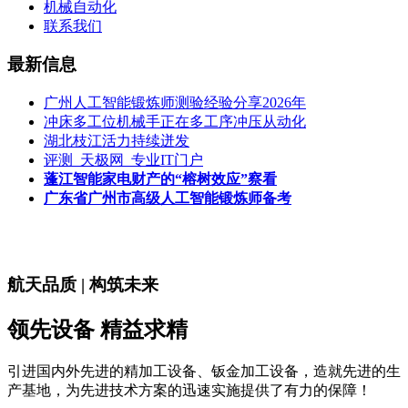
机械自动化
联系我们
最新信息
广州人工智能锻炼师测验经验分享2026年
冲床多工位机械手正在多工序冲压从动化
湖北枝江活力持续迸发
评测_天极网_专业IT门户
蓬江智能家电财产的“榕树效应”察看
广东省广州市高级人工智能锻炼师备考
航天品质 | 构筑未来
领先设备 精益求精
引进国内外先进的精加工设备、钣金加工设备，造就先进的生
产基地，为先进技术方案的迅速实施提供了有力的保障！