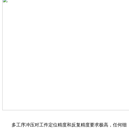
多工序冲压对工件定位精度和反复精度要求极高，任何细