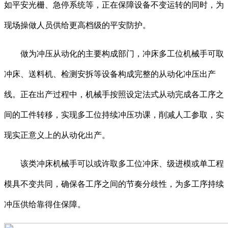
如平安光栅、急停系统等，正在保障设备不变运转的同时，为
现场操做人员供给更高档级的平安防护。
做为冲压从动化的主要构成部门，冲床多工位机械手可取
冲床、送料机、检测安拆等设备构成完整的从动化冲压出产
线。正在出产过程中，机械手按照设定法式从动完成各工序之
间的工件转移，实现多工位持续冲压功课，削减人工参取，实
现实正意义上的从动化出产。
该类冲床机械手可以或许取多工位冲床、级进模或单工程
模具不变共同，确保各工序之间的节奏分歧性，为多工序持续
冲压供给靠得住保障。