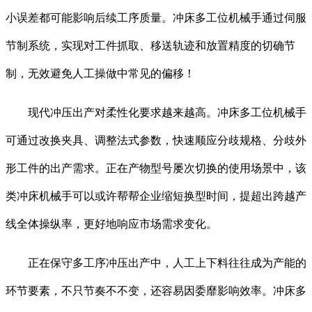
小误差都可能影响后续工序质量。冲床多工位机械手通过伺服
节制系统，实现对工件抓取、移送轨迹和放置精度的切确节
制，无效避免人工操做中常见的偏移！
现代冲压出产对柔性化要求越来越高。冲床多工位机械手
可通过改换夹具、调整法式参数，快速顺应分歧规格、分歧外
形工件的出产需求。正在产物型号屡次切换的使用场景中，该
类冲床机械手可以或许帮帮企业缩短换型时间，提超出跨越产
线全体操纵率，更好地响应市场需求变化。
正在保守多工序冲压出产中，人工上下料往往成为产能的
环节要素，不只节奏不不变，还容易因委靡影响效率。冲床多