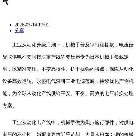
气
2026-05-14 17:01
分享
工业从动化升级海潮下，机械手普及率持续提拔，电压婚
配取供电不变间接决定产线V 变压器专为日本机械手负载定
制，以精准变压、不变靠得住、抗干扰强的特点，保障从动化
设备高效运转。永盛电气深耕工业电源范畴，持续优化产物机
能，为全球从动化产线供给平安、不变、高效的电压转换处理
方案。
工业从动化出产线中，机械手做为焦点施行部件，对供电
电压的不变性、婚配度要求近乎苛刻。大量从日本引进的机械