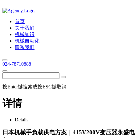
首页
关于我们
机械知识
机械自动化
联系我们
024-78710888
按Enter键搜索或按ESC键取消
详情
Details
日本机械手负载供电方案｜415V200V变压器永盛电