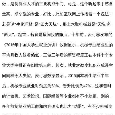
做，是制制业人才的主要构成部门。可是，这个听起来手艺含
量高、壁垒强的专业，好比，此前互联网上传播着一个说法：
若是说“生化环材”是“四大天坑”，那土木取机械就是“天坑”的
“两大”。起首，薪资是最间接的痛点。十年前，麦可思发布的
《2016年中国大学生就业演讲》数据显示，机械专业结业生的
平均月收入较着偏低，工做三年后的薪资程度正在本科十个专
业大类中排正在倒数第三的。其次，就业对劲度和职业成漫空
间同样令人失望。麦可思数据显示，2015届本科生结业半年
后，机械专业就业对劲度为58%、晋升比例为47%，这和昔时
的计较机、艺术设想、国际经贸等专业都有不小差距。别的，
多年前制制业的工做和内容确实也比力“劝退”。有不少机械专