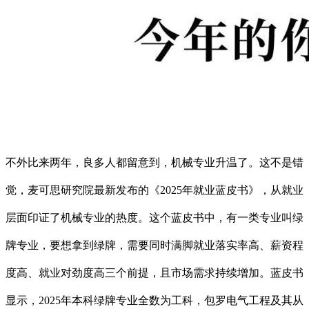
不外比来两年，良多人都留意到，机械专业升温了。这不是错
觉，麦可思研究院最新发布的《2025年就业蓝皮书》，从就业
层面印证了机械专业的热度。这个蓝皮书中，有一类专业叫绿
牌专业，要想拿到绿牌，需要同时满脚就业落实率高、薪资程
度高、就业对劲度高三个前提，且市场需求持续增加。蓝皮书
显示，2025年本科绿牌专业全数为工科，包罗电气工程及其从