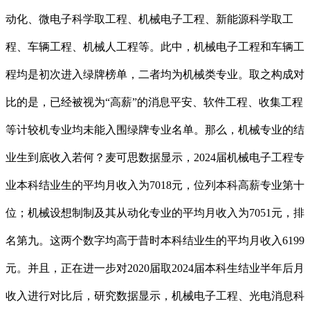
动化、微电子科学取工程、机械电子工程、新能源科学取工
程、车辆工程、机械人工程等。此中，机械电子工程和车辆工
程均是初次进入绿牌榜单，二者均为机械类专业。取之构成对
比的是，已经被视为“高薪”的消息平安、软件工程、收集工程
等计较机专业均未能入围绿牌专业名单。那么，机械专业的结
业生到底收入若何？麦可思数据显示，2024届机械电子工程专
业本科结业生的平均月收入为7018元，位列本科高薪专业第十
位；机械设想制制及其从动化专业的平均月收入为7051元，排
名第九。这两个数字均高于昔时本科结业生的平均月收入6199
元。并且，正在进一步对2020届取2024届本科生结业半年后月
收入进行对比后，研究数据显示，机械电子工程、光电消息科