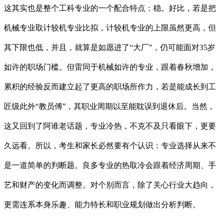
这其实也是整个工科专业的一个配合特点：稳。好比，若是把
机械专业取计较机专业比拟，计较机专业的上限虽然更高，但
其下限也低，并且，就算是如愿进了“大厂”，仍可能面对35岁
如许的职场门槛。但雷同于机械如许的专业，跟着春秋增加，
累积的经验反而建立起了更高的职场所作力，若是能成长到工
匠级此外“教员傅”，其职业周期以至能耽误到退休后。当然，
这又回到了阿谁老话题，专业冷热，不克不及只看眼下，更要
久远看。所以，考生和家长必然要有个认识：专业选择从来不
是一道简单的判断题。良多专业的热取冷会跟着经济周期、手
艺和财产的变化而调整。对个别而言，除了关心行业大趋向，
更需连系本身乐趣、能力特长和职业规划做出分析判断。