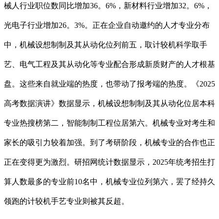
械人行业职位数同比增加36。6%，新材料行业增加32。6%，
光电子行业增加26。3%。正在企业自动邀约的人才专业分布
中，机械设想制制及其从动化位列前五，取计较机科学取手
艺、电气工程及其从动化等专业配合形成新质财产的人才根基
盘。这些来自就业端的热度，也带动了报考端的热度。《2025
高考数据演讲》数据显示，机械设想制制及其从动化位居本科
专业热搜榜第二，智能制制工程位居第六。机械专业对考生和
家长的吸引力较着加强。到了考研阶段，机械专业的合作也正
正在变得更为激烈。研招网统计数据显示，2025年统考招生打
算人数最多的专业前10名中，机械专业位列第六，罢了经持久
领跑的计较机手艺专业则被其反超。