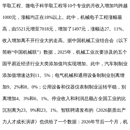
学取工程、微电子科学取工程等10个专业的月收入增加均跨越
1000元，涨幅均正在18%以上。此中，机械电子工程涨幅最
高，由5521元增至7018元，增加了1497元，涨幅达27。11%。
收入增加离不开行业大的走高。据中国机械工业结合会（以下
简称“中国机械联”）数据，2025年，机械工业次要涉及的五个
国平易近经济行业大类添加值均实现增加。此中，汽车制制业
添加值增速达到11。5%；电气机械和通用设备制制业别离增
加9。2%和8。0%；公用设备和仪器仪表制制业运转平稳，别
离增加4。3%和6。1%。停业收入和利润总额占全国工业的比
沉别离为23。9%和23。1%。智联聘请发布的《2026新质出产
力人才成长演讲》也供给了一个数据：2026年节后一个月，机