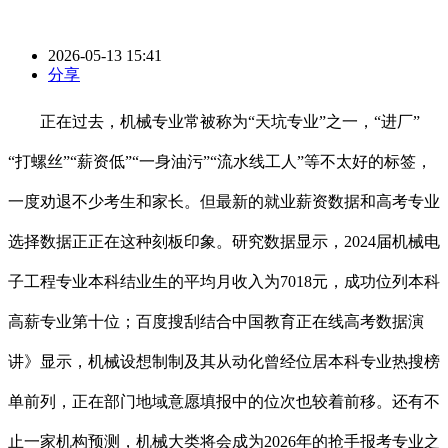
2026-05-13 15:41
分享
正在过去，机械专业常被称为“天坑专业”之一，“进厂”
“打螺丝”“薪资低”“一身油污”“流水线工人”等不太好的标签，
一度劝退不少考生和家长。但最新的就业薪资数据和高考专业
选择数据正正在这种刻板印象。研究数据显示，2024届机械电
子工程专业本科结业生的平均月收入为7018元，成功位列本科
高薪专业第十位；百度搜刮结合中国教育正在线高考数据演
讲》显示，机械设想制制及其从动化曾经位居本科专业热搜榜
单前列，正在部门地域意愿填报中的位次也较着前移。还有不
止一家机构预测，机械大类将会成为2026年的抢手报考专业之