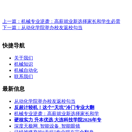
上一篇：
机械专业逆袭：高薪就业新选择家长和学生必需
下一篇：
从动化学院举办校友返校勾当
快捷导航
关于我们
机械知识
机械自动化
联系我们
最新信息
从动化学院举办校友返校勾当
反超计较机！这个“天坑”冷门专业大翻
机械专业逆袭：高薪就业新选择家长和学
硬核实力 升本优选 大连科技学院2026年专
深度天极网_智能设备_智能眼镜