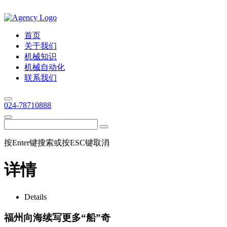
首页
关于我们
机械知识
机械自动化
联系我们
024-78710888
按Enter键搜索或按ESC键取消
详情
Details
福州​向海续写更多“船”奇