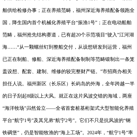
舶供给检修办事；正在养殖范畴，福州深近海养殖配备领跑全
国，降生国内首个机械化养殖平台“振渔1号”；正在电动船舶
范畴，福州抢先结构赛道，已有超20个示范项目“驶入”江河湖
海……“从一颗螺丝钉到整船交付，从设想研发到运营，福州
已正在制船、修船、深近海养殖配备制制等范畴锻制出一条笼
盖设想、配套、建制、维修的较完整财产链。”市招商办相关
担任人说。福州新区（长乐区）长屿岛的外海，全年跨越一半
的日子刮起8级以上大风。就正在这片风波交错的海域，两座
“海洋牧场”岿然耸立——全省首套桩基桁架式大型智能化养殖
平台“航宁1号”及其兄弟“航宁2号”。它们不只是抗风波的“钢
铁碉堡”，仍是智能牧渔的“海上工场”。2024年，“航宁1号”率