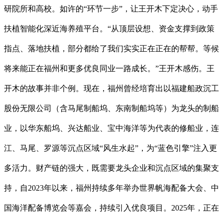
研院所和高校。如许的“环节一步”，让王开木下定决心，动手
扶植智能化深近海养殖平台。“从顶层设想、资金支撑到政策
指点、落地扶植，部分都给了我们实实正在正在的帮帮。等候
将来能正在福州和更多优良同业一路成长。”王开木感伤。王
开木的故事并非个例。现在，福州曾经培育出以福建船政沉工
股份无限公司（含马尾制船坞、东南制船坞等）为龙头的制船
业，以华东船坞、兴达船业、宝中海洋等为代表的修船业，连
江、马尾、罗源等沉点区域“风生水起”，为“蓝色引擎”注入更
多活力。财产链的强大，既需要龙头企业和沉点区域的集聚支
持，自2023年以来，福州持续多年举办世界帆海配备大会、中
国海洋配备博览会等嘉会，持续引入优良项目。2025年，正在