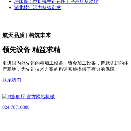
冲床多工位机械手正在多工序冲压从动化
湖北枝江活力持续迸发
航天品质 | 构筑未来
领先设备 精益求精
引进国内外先进的精加工设备、钣金加工设备，造就先进的生
产基地，为先进技术方案的迅速实施提供了有力的保障！
联系我们
024-78710888