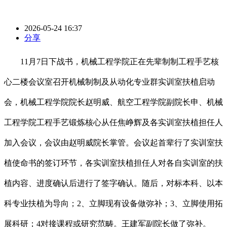
2026-05-24 16:37
分享
11月7日下战书，机械工程学院正在先辈制制工程手艺核
心二楼会议室召开机械制制及从动化专业群实训室扶植启动
会，机械工程学院院长赵明威、航空工程学院副院长申、机械
工程学院工程手艺锻炼核心从任焦峥辉及各实训室扶植担任人
加入会议，会议由赵明威院长掌管。会议起首辈行了实训室扶
植使命书的签订环节，各实训室扶植担任人对各自实训室的扶
植内容、进度确认后进行了签字确认。随后，对标本科、以本
科专业扶植为导向；2、立脚现有设备做弥补；3、立脚使用拓
展科研；4对接课程或研究范畴。王建军副院长做了弥补。