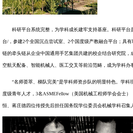
科研平台系统完整，为学科成长建牢支持基座。科研平台是学
台/，参建2个全国沉点尝试室、2个国度级产教融合平台；具
链的牵头链从企业中国通用手艺集团共建的校企结合研究院，成为
空航天配备、智能机械人、医工交叉等前沿范畴，成为学科办事
“名师荟萃、梯队完美”是学科师资步队的明显特色。学科现有
度级青年人才，3名ASMEFellow（美国机械工程师学会
恒、蒋庄德四位传授先后担任国务院学位委员会机械学科召集