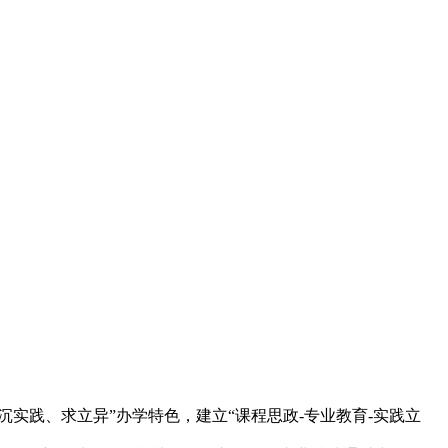
实践、求立异”办学特色，建立“课程思政-专业教育-实践立