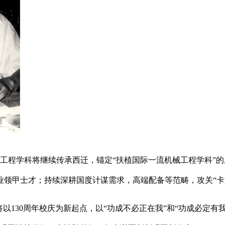
工程学科将继续传承西迁，锚定“扶植国际一流机械工程学科”的
业领甲士才；持续深耕国度计谋需求，高端配备等范畴，攻关“卡
30周年校庆为新起点，以“功成不必正在我”和“功成必定有我”