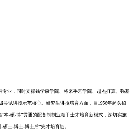
科专业，同时支撑钱学森学院、将来手艺学院、越杰打算、强基
级尝试讲授示范核心。研究生讲授培育方面，自1956年起头招
“本-硕-博”贯通的配备制制业领甲士才培育新模式，深切实施
-硕士-博士-博士后”完才培育链。