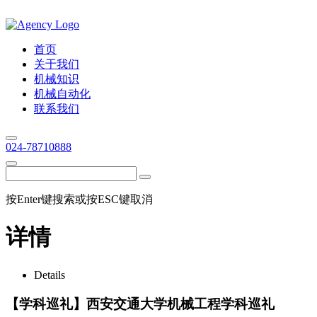
首页
关于我们
机械知识
机械自动化
联系我们
024-78710888
按Enter键搜索或按ESC键取消
详情
Details
【学科巡礼】西安交通大学机械工程学科巡礼