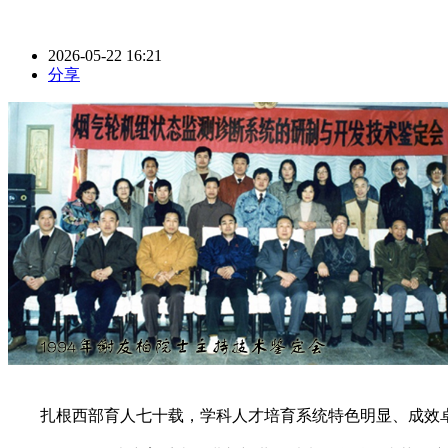
2026-05-22 16:21
分享
扎根西部育人七十载，学科人才培育系统特色明显、成效卓著。