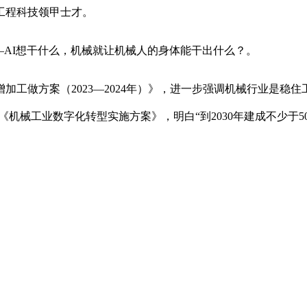
工程科技领甲士才。
AI想干什么，机械就让机械人的身体能干出什么？。
工做方案（2023—2024年）》，进一步强调机械行业是稳
《机械工业数字化转型实施方案》，明白“到2030年建成不少于5