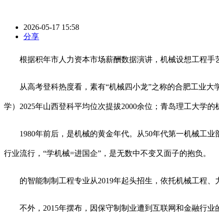
2026-05-17 15:58
分享
根据积年市人力资本市场薪酬数据演讲，机械设想工程手艺人员
从高考登科热度看，素有“机械四小龙”之称的合肥工业大学
学）2025年山西登科平均位次提拔2000余位；青岛理工大学的
1980年前后，是机械的黄金年代。从50年代第一机械工业
行业流行，“学机械=进国企”，是无数中不变又面子的抱负。
的智能制制工程专业从2019年起头招生，依托机械工程、力
不外，2015年摆布，因保守制制业遭到互联网和金融行业