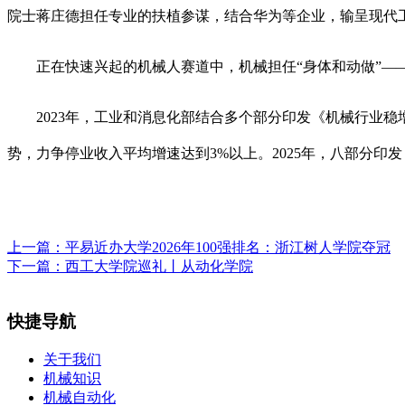
院士蒋庄德担任专业的扶植参谋，结合华为等企业，输呈现代
正在快速兴起的机械人赛道中，机械担任“身体和动做”——
2023年，工业和消息化部结合多个部分印发《机械行业稳增加
势，力争停业收入平均增速达到3%以上。2025年，八部分印发
上一篇：
平易近办大学2026年100强排名：浙江树人学院夺冠
下一篇：
西工大学院巡礼丨从动化学院
快捷导航
关于我们
机械知识
机械自动化