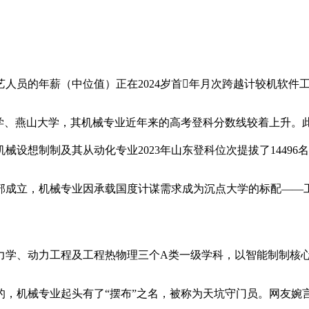
的年薪（中位值）正在2024岁首年月次跨越计较机软件工程手
、燕山大学，其机械专业近年来的高考登科分数线较着上升。
机械设想制制及其从动化专业2023年山东登科位次提拔了14496
部成立，机械专业因承载国度计谋需求成为沉点大学的标配——
学、动力工程及工程热物理三个A类一级学科，以智能制制核心为
的，机械专业起头有了“摆布”之名，被称为天坑守门员。网友婉