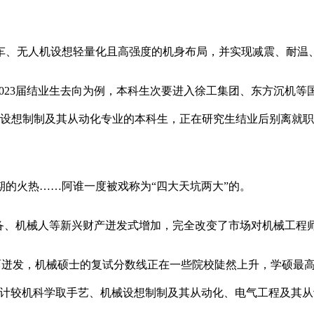
、无人机设想轻量化且高强度的机身布局，并实现减震、耐温
23届结业生去向为例，本科生次要进入徐工集团、东方沉机等国
设想制制及其从动化专业的本科生，正在研究生结业后别离就职
中期的火热……阿谁一度被戏称为“四大天坑两大”的。
、机械人等新兴财产迸发式增加，完全改变了市场对机械工程
面迸发，机械硕士的复试分数线正在一些院校陡然上升，学硕最高涨
次是：计较机科学取手艺、机械设想制制及其从动化、电气工程及