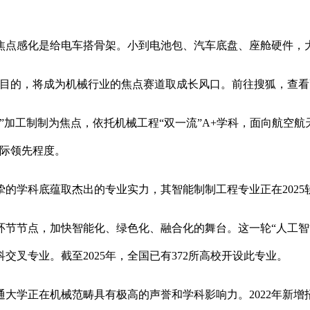
点感化是给电车搭骨架。小到电池包、汽车底盘、座舱硬件，大
目的，将成为机械行业的焦点赛道取成长风口。前往搜狐，查看
”加工制制为焦点，依托机械工程“双一流”A+学科，面向航空
国际领先程度。
学科底蕴取杰出的专业实力，其智能制制工程专业正在2025
节点，加快智能化、绿色化、融合化的舞台。这一轮“人工智能
交叉专业。截至2025年，全国已有372所高校开设此专业。
学正在机械范畴具有极高的声誉和学科影响力。2022年新增