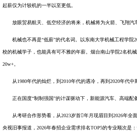
起薪仅为计较机的一半以至更低。
放眼贸易航天、低空经济的将来，机械将为火箭、飞翔汽车
机械也不再是“低薪”的代名词。以东南大学机械工程学院20
校的机械学子，也能具有可不雅的年薪。烟台南山学院2名机械
20w+。
从1980年代的灿烂，到2010年代的遇冷，再到2020年代
正在国度“制制强国”的计谋驱动下，新能源汽车、高端配备
从考研合作形势看，从2023岁首年月现眉目到2026年全
央视旧事报道，2026年春招企业需求排名TOP5的专业顺