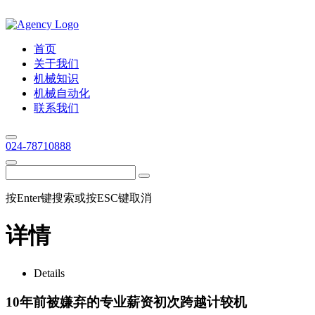
首页
关于我们
机械知识
机械自动化
联系我们
024-78710888
按Enter键搜索或按ESC键取消
详情
Details
10年前被嫌弃的专业薪资初次跨越计较机