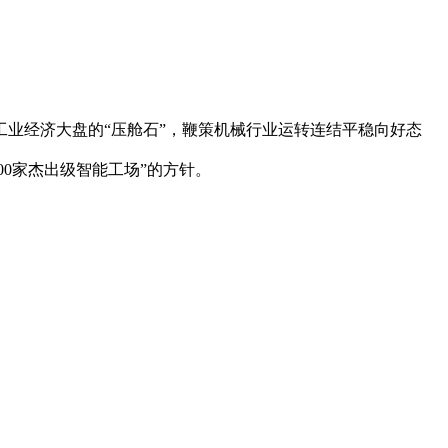
住工业经济大盘的“压舱石”，鞭策机械行业运转连结平稳向好态
00家杰出级智能工场”的方针。