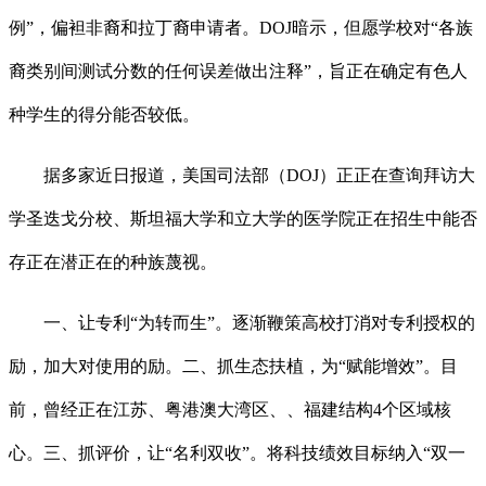
例”，偏袒非裔和拉丁裔申请者。DOJ暗示，但愿学校对“各族
裔类别间测试分数的任何误差做出注释”，旨正在确定有色人
种学生的得分能否较低。
据多家近日报道，美国司法部（DOJ）正正在查询拜访大
学圣迭戈分校、斯坦福大学和立大学的医学院正在招生中能否
存正在潜正在的种族蔑视。
一、让专利“为转而生”。逐渐鞭策高校打消对专利授权的
励，加大对使用的励。二、抓生态扶植，为“赋能增效”。目
前，曾经正在江苏、粤港澳大湾区、、福建结构4个区域核
心。三、抓评价，让“名利双收”。将科技绩效目标纳入“双一