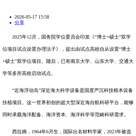
2026-05-17 15:58
分享
2025年12月，国务院学位委员会印发《“博士+硕士”双学
位项目试点设置办理法子》，提出由试点高校自从设置“博士
+硕士”双学位项目。随后，已有南京大学、山东大学、交通大
学等多所高校启动试点。
“近海浮动岛”深近海大科学设备是国度严沉科技根本设备
扶植项目。这一世界初创的超大型深近海自航科研平台，能够
同时承载海洋配备、海洋资本、海洋科学等范畴科研需求。
西拉姆，1964年6月生，国际出名材料学家，2023年被选