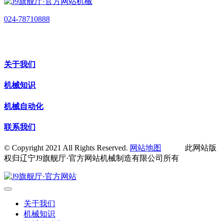
024-78710888
关于我们
机械知识
机械自动化
联系我们
© Copyright 2021 All Rights Reserved.
网站地图
此网站版
权归辽宁J9旗舰厅·官方网站机械制造有限公司所有
关于我们
机械知识